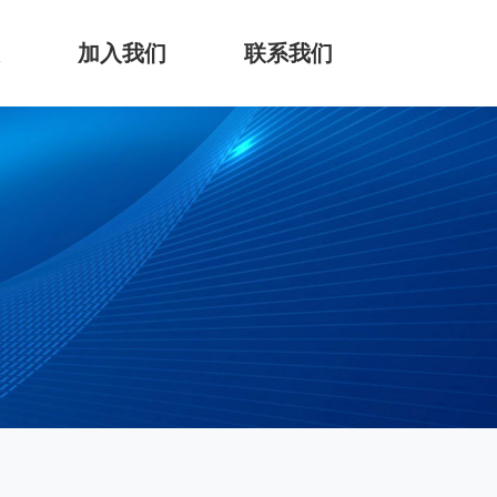
加入我们
联系我们